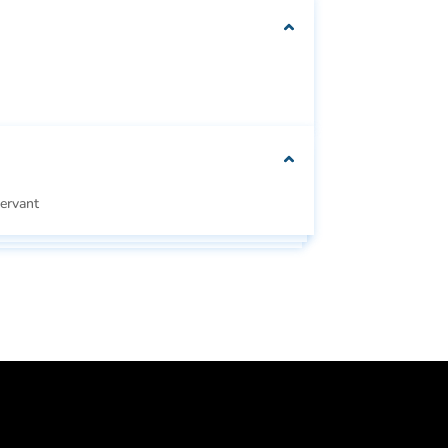
We can customise
your packaging to fit
your needs
ervant
Se
Se alle
e
alle