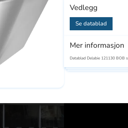
Vedlegg
Se datablad
Mer informasjon
Datablad Delabie 121130 BOB s
Se
Se
ducts
alle
all