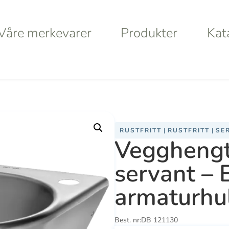
Våre merkevarer
Produkter
Kat
Våre merkevarer
Produkter
Kat
t – Bob – med armaturhull
RUSTFRITT
|
RUSTFRITT
|
SE
a
Haws
Da
Vegghengt 
servant –
Va
armaturhu
S
Best. nr:
DB 121130