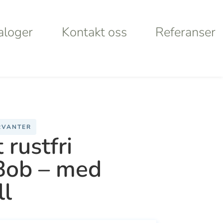
aloger
Kontakt oss
Referanser
aloger
Kontakt oss
Referanser
Products
search
RVANTER
rt
Looking for
rustfri
 Bob – med
lley
something
ll
ystems
specific?