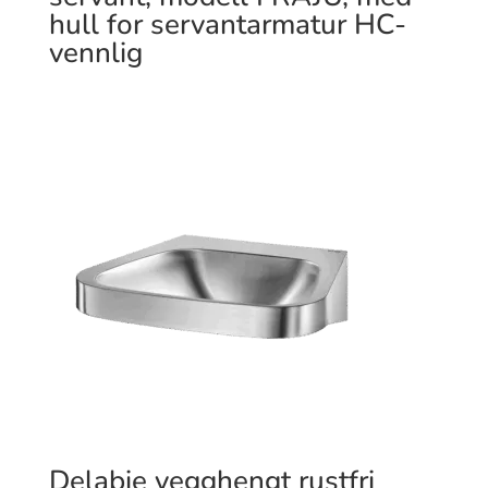
hull for servantarmatur HC-
vennlig
Delabie vegghengt rustfri