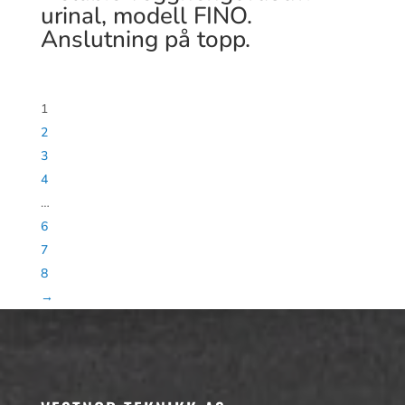
urinal, modell FINO.
Anslutning på topp.
1
2
3
4
…
6
7
8
→