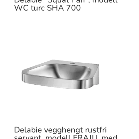
WC turc SHA 700
Delabie vegghengt rustfri
servant, modell FRAJU, med