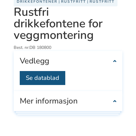
DRIKKEFONTENER
|
RUSTFRITT
|
RUSTFRITT
Rustfri
drikkefontene for
veggmontering
Best. nr:
DB 180800
Vedlegg
Se datablad
Mer informasjon