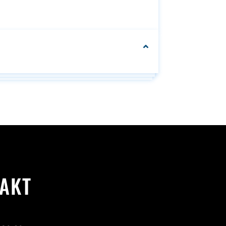
We can customise
your packaging to fit
your needs
Se
AKT
Se alle
e
alle