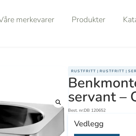
Våre merkevarer
Produkter
Kat
Våre merkevarer
Produkter
Kat
ant – Quadra
RUSTFRITT
|
RUSTFRITT
|
SE
Benkmonter
a
Haws
Da
servant –
Va
Best. nr:
DB 120652
S
Vedlegg