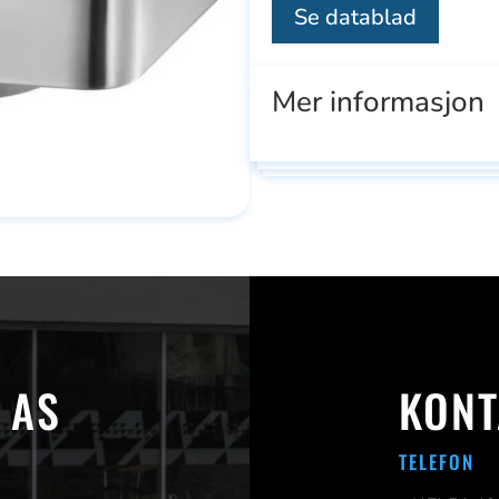
Se datablad
Mer informasjon
Se
Se
 AS
KONT
ducts
alle
all
TELEFON