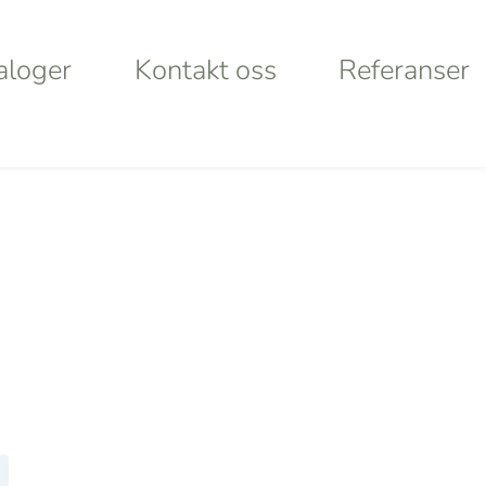
aloger
Kontakt oss
Referanser
aloger
Kontakt oss
Referanser
Products
search
rt
Looking for
lley
something
ystems
specific?