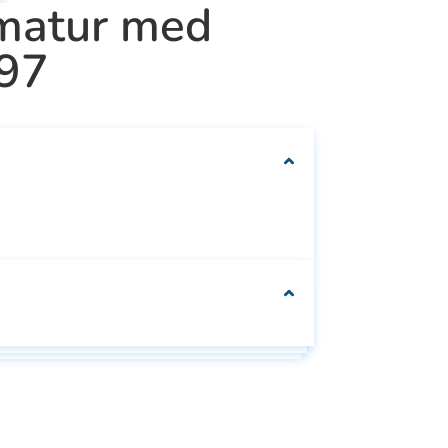
matur med
We can customise
597
your packaging to fit
your needs
Se
Se alle
e
alle