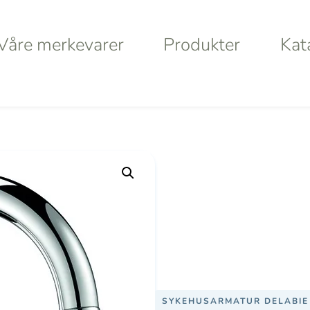
Våre merkevarer
Produkter
Kat
Våre merkevarer
Produkter
Kat
armatur med uttrekk 2597
a
Haws
Da
Va
S
SYKEHUSARMATUR DELABIE