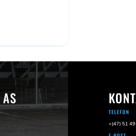
 AS
KONT
TELEFON
+(47)
51 49
E-POST