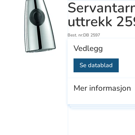
Servantar
uttrekk 2
Best. nr:
DB 2597
Vedlegg
Se datablad
Mer informasjon
Se
Se
ducts
alle
all