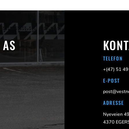
 AS
KONT
TELEFON
+(47)
51 49
E-POST
post@vestno
ADRESSE
Nyeveien 4
4370 EGE