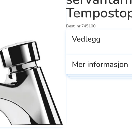
Temposto
Best. nr:
745100
Vedlegg
Mer informasjon
Se
Se
ducts
alle
all