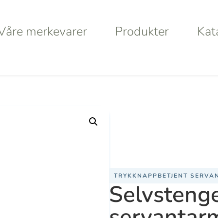
Våre merkevarer
Produkter
Kat
Våre merkevarer
Produkter
Kat
 servantarmatur
/ Selvstengende servantarmatur Tempostop
a
Haws
Da
Va
TRYKKNAPPBETJENT SERVA
Selvsteng
S
servantar