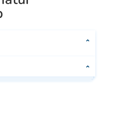
p
We can customise
your packaging to fit
your needs
Se
Se alle
e
alle