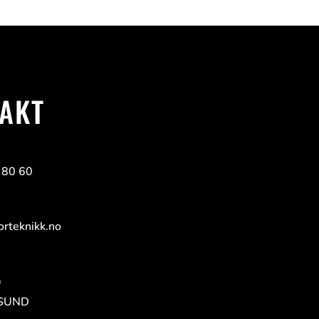
AKT
 80 60
rteknikk.no
9
RSUND