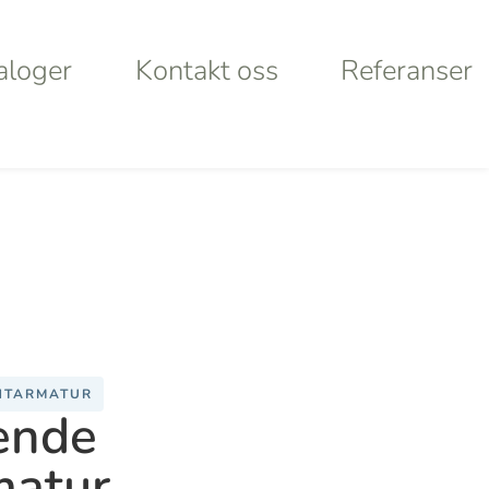
aloger
Kontakt oss
Referanser
aloger
Kontakt oss
Referanser
Products
search
rt
Looking for
lley
something
NTARMATUR
ende
ystems
specific?
matur