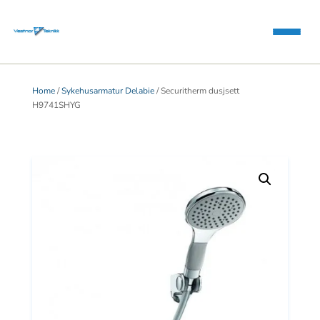
Home
/
Sykehusarmatur Delabie
/ Securitherm dusjsett
H9741SHYG