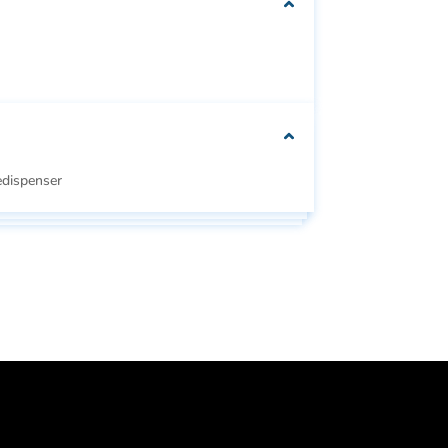
We can customise
your packaging to fit
your needs
dispenser
Se
Se alle
e
alle