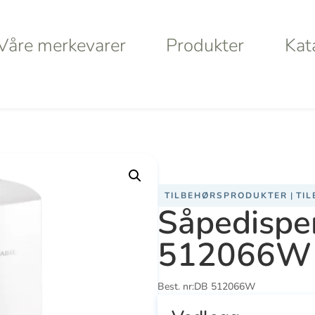
Våre merkevarer
Produkter
Kat
Våre merkevarer
Produkter
Kat
er 512066W
a
Haws
Da
TILBEHØRSPRODUKTER
|
TI
Såpedispe
Va
512066W
S
Best. nr:
DB 512066W