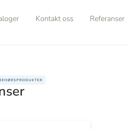
aloger
Kontakt oss
Referanser
aloger
Kontakt oss
Referanser
Products
search
rt
Looking for
LBEHØRSPRODUKTER
nser
lley
something
ystems
specific?