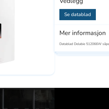
Vedlegg
Se datablad
Mer informasjon
Datablad Delabie 512066W såpe
Se
Se
ducts
alle
all