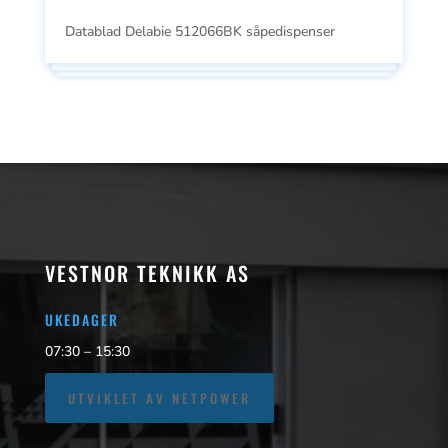
Datablad Delabie 512066BK såpedispenser
VESTNOR TEKNIKK AS
UKEDAGER
07:30 – 15:30
UTVIKLET AV NETPOWER