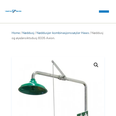
Home
/
Nøddusj
/
Nøddusjer-kombinasjonssøyler Haws
/ Nøddusj
og øye/ansiktsdusj 8335 Axion.