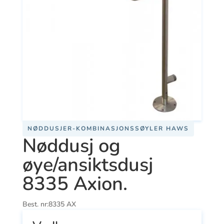
NØDDUSJER-KOMBINASJONSSØYLER HAWS
Nøddusj og
øye/ansiktsdusj
8335 Axion.
Best. nr:
8335 AX