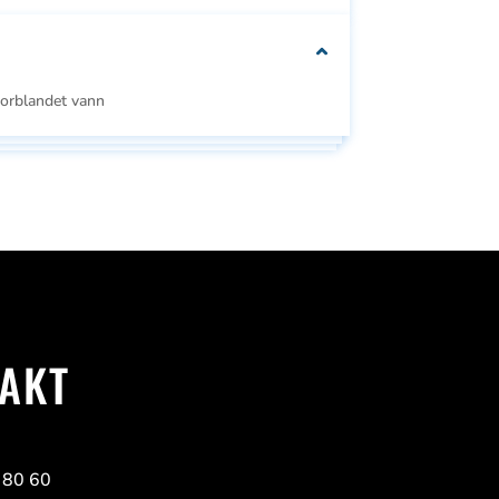
We can customise
your packaging to fit
forblandet vann
your needs
AKT
Se
Se alle
e
alle
 80 60