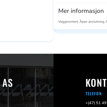
Mer informasjon
Veggmontert, Åpen anslutning, 
 AS
KONT
Se
Se
ducts
alle
all
TELEFON
+(47)
51 49