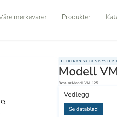
Våre merkevarer
Produkter
Kat
Våre merkevarer
Produkter
Kat
/ Modell VM-125
ELEKTRONISK DUSJSYSTEM 
Modell V
a
Haws
Da
Best. nr:
Modell VM-125
Va
Vedlegg
S
Se datablad