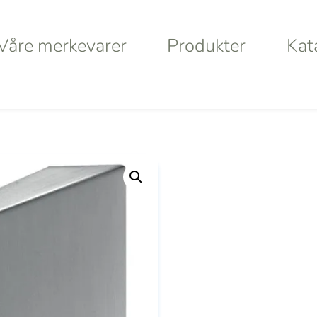
Våre merkevarer
Produkter
Kat
Våre merkevarer
Produkter
Kat
levegg i rustfritt stål (veggmontert)
a
Haws
Da
Va
S