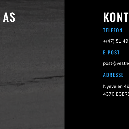
 AS
KONT
TELEFON
+(47)
51 49
E-POST
post@vestno
ADRESSE
Nyeveien 4
4370 EGE