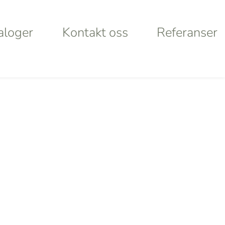
aloger
Kontakt oss
Referanser
aloger
Kontakt oss
Referanser
Products
search
rt
Looking for
lley
something
ystems
specific?