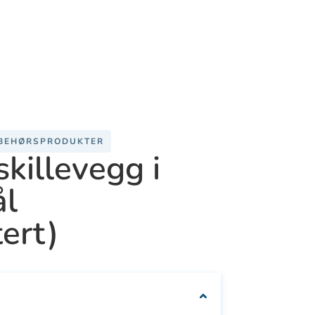
We can customise
your packaging to fit
your needs
LBEHØRSPRODUKTER
skillevegg i
ål
ert)
Se
Se alle
e
alle