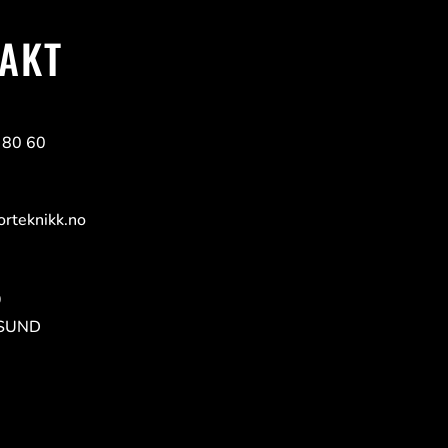
AKT
 80 60
rteknikk.no
9
RSUND