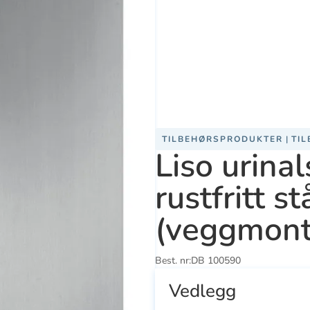
TILBEHØRSPRODUKTER
|
TI
Liso urinal
rustfritt st
(veggmont
Se
Se
ducts
Best. nr:
DB 100590
alle
all
Vedlegg