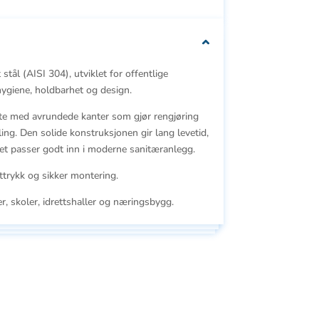
 stål (AISI 304), utviklet for offentlige
hygiene, holdbarhet og design.
ate med avrundede kanter som gjør rengjøring
g. Den solide konstruksjonen gir lang levetid,
et passer godt inn i moderne sanitæranlegg.
uttrykk og sikker montering.
er, skoler, idrettshaller og næringsbygg.