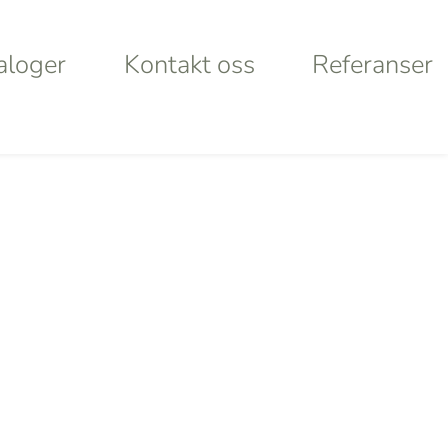
aloger
Kontakt oss
Referanser
aloger
Kontakt oss
Referanser
Products
search
rt
Looking for
lley
something
ystems
specific?