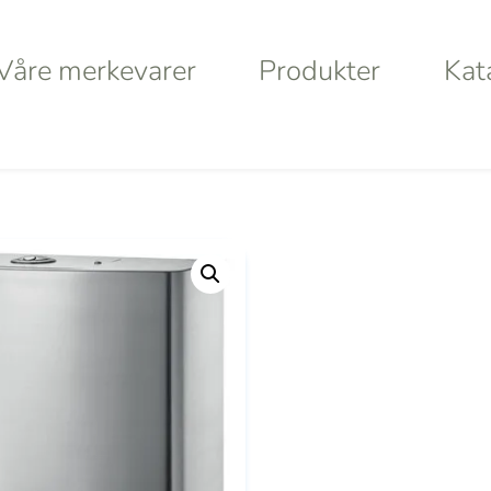
Våre merkevarer
Produkter
Kat
Våre merkevarer
Produkter
Kat
lett
a
Haws
Da
Va
S