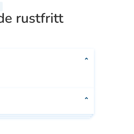
e rustfritt
We can customise
your packaging to fit
your needs
Se
Se alle
e
alle