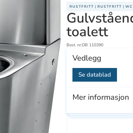
RUSTFRITT
|
RUSTFRITT
|
WC
Gulvståend
toalett
Best. nr:
DB 110390
Vedlegg
Se datablad
Mer informasjon
Se
Se
ducts
alle
all