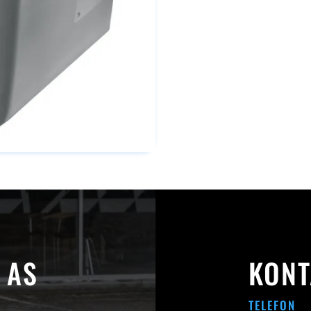
 AS
KONT
TELEFON