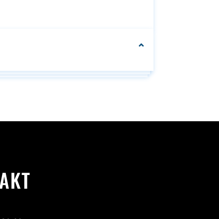
We can customise
your packaging to fit
your needs
Se
AKT
Se alle
e
alle