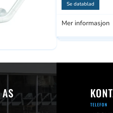
Se datablad
Mer informasjon
Se
Se
 AS
KONT
ducts
alle
all
TELEFON