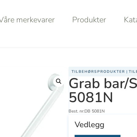
Våre merkevarer
Produkter
Kat
Våre merkevarer
Produkter
Kat
ttehåndtak 5081N
TILBEHØRSPRODUKTER
|
TI
Grab bar/
a
Haws
Da
5081N
Va
Best. nr:
DB 5081N
S
Vedlegg