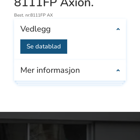
8111FP Axion.
Best. nr:
8111FP AX
Vedlegg
Se datablad
Mer informasjon