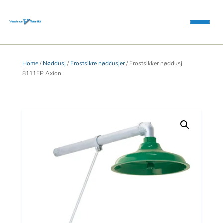
Home
/
Nøddusj
/
Frostsikre nøddusjer
/ Frostsikker nøddusj
8111FP Axion.