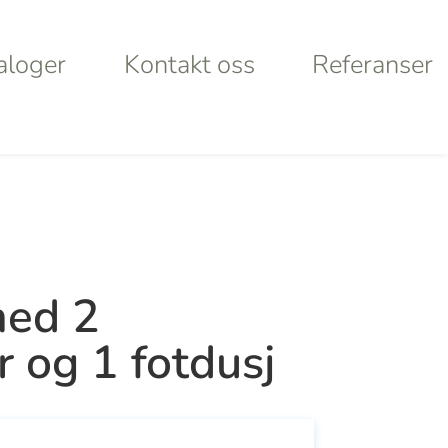
aloger
Kontakt oss
Referanser
aloger
Kontakt oss
Referanser
Products
search
rt
Looking for
med 2
lley
something
r og 1 fotdusj
ystems
specific?