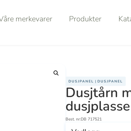
Våre merkevarer
Produkter
Kat
Våre merkevarer
Produkter
Kat
sser og 1 fotdusj
a
Haws
Da
DUSJPANEL
|
DUSJPANEL
Dusjtårn 
Va
dusjplasse
S
Best. nr:
DB 717521