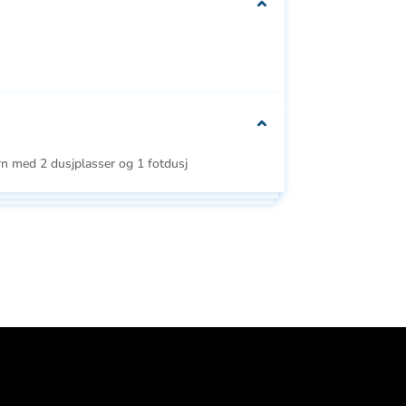
We can customise
your packaging to fit
your needs
n med 2 dusjplasser og 1 fotdusj
Se
Se alle
e
alle