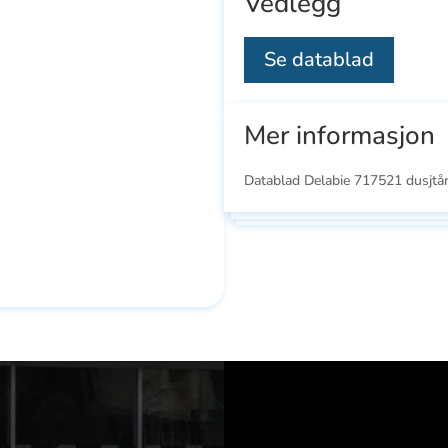
Vedlegg
Se datablad
Mer informasjon
Datablad Delabie 717521 dusjtår
Se
Se
ducts
alle
all