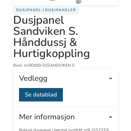
DUSJPANEL
|
DUSJPANELER
Dusjpanel
Sandviken S.
Hånddussj &
Hurtigkoppling
Best. nr:
RD000-02SANDVIKEN S
Vedlegg
Se datablad
Mer informasjon
Robust dusjpanel i børstet rustfritt stål (SS2333),