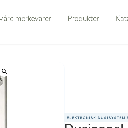
Våre merkevarer
Produkter
Kat
Våre merkevarer
Produkter
Kat
/ Dusjpanel modell DP-4 Therm
a
Haws
Da
Va
S
ELEKTRONISK DUSJSYSTEM 