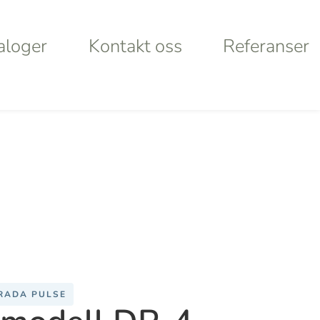
aloger
Kontakt oss
Referanser
aloger
Kontakt oss
Referanser
Products
search
rt
Looking for
lley
something
ystems
specific?
RADA PULSE