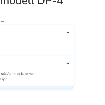
 modell DP-4
We can customise
your packaging to fit
erm
your needs
t stålVarmt og kaldt vann
Se
asjon
Se alle
e
alle