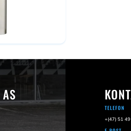
 AS
KONT
TELEFON
+(47)
51 49
E-POST