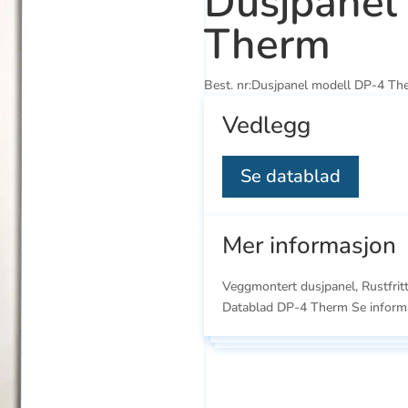
Dusjpanel
Therm
Best. nr:
Dusjpanel modell DP-4 Th
Vedlegg
Se datablad
Mer informasjon
Veggmontert dusjpanel, Rustfrit
Se
Se
Datablad DP-4 Therm Se inform
ducts
alle
all