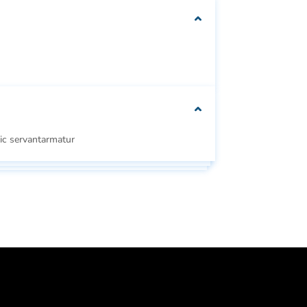
We can customise
your packaging to fit
your needs
ic servantarmatur
Se
Se alle
e
alle