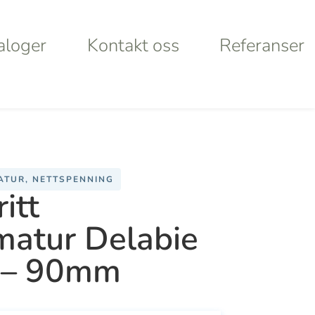
aloger
Kontakt oss
Referanser
aloger
Kontakt oss
Referanser
abie BINOPTIC – 90mm
Products
search
ATUR, NETTSPENNING
rt
Looking for
itt
matur Delabie
lley
something
 – 90mm
ystems
specific?