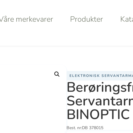
Våre merkevarer
Produkter
Kat
Våre merkevarer
Produkter
Kat
ntarmatur, nettspenning
/ Berøringsfritt Servantarmatur Del
ELEKTRONISK SERVANTARM
a
Haws
Da
Berøringsfr
Servantar
Va
BINOPTIC
S
Best. nr:
DB 378015