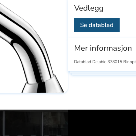
Vedlegg
Se datablad
Mer informasjon
Datablad Delabie 378015 Binopt
Se
Se
ducts
alle
all