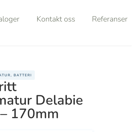
aloger
Kontakt oss
Referanser
aloger
Kontakt oss
Referanser
INOPTIC – 170mm
Products
search
TUR, BATTERI
rt
Looking for
itt
matur Delabie
lley
something
 – 170mm
ystems
specific?