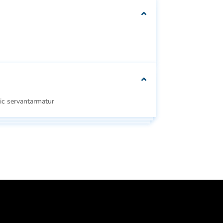
We can customise
your packaging to fit
your needs
ic servantarmatur
Se
Se alle
e
alle