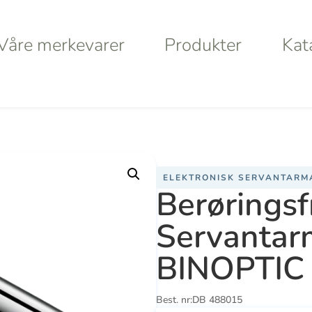
Våre merkevarer
Produkter
Kat
Våre merkevarer
Produkter
Kat
tarmatur, batteri
/ Berøringsfritt Servantarmatur Delabie B
ELEKTRONISK SERVANTARMA
a
Haws
Da
Berøringsfr
Servantar
Va
BINOPTIC
S
Best. nr:
DB 488015