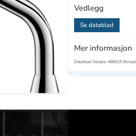
Vedlegg
Se datablad
Mer informasjon
Datablad Delabie 488015 Binopt
Se
Se
ducts
alle
all