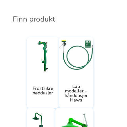
Finn produkt
Lab
Frostsikre
modeller –
nøddusjer
hånddusjer
Haws