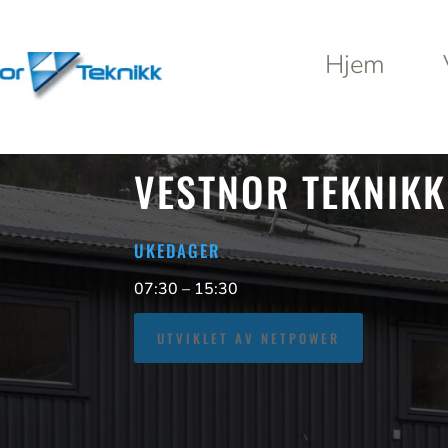
Hjem
Hjem
VESTNOR TEKNIKK
Promotions
UKEDAGER
Delabie
Rad
Promotions
Promo
07:30 – 15:30
Coffee
Coffee
UTVIKLET AV NETPOWER
Smoothies
Smoothies
Deli