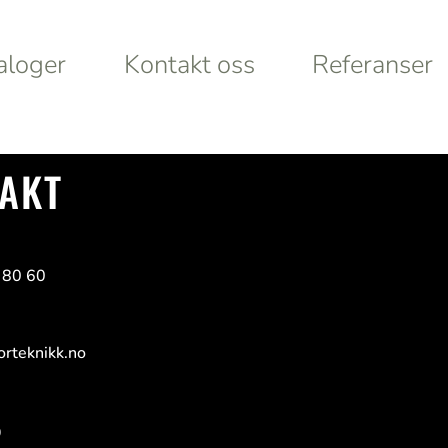
aloger
Kontakt oss
Referanser
aloger
Kontakt oss
Referanser
Products
AKT
search
rt
Looking for
 80 60
lley
something
rteknikk.no
ystems
specific?
9