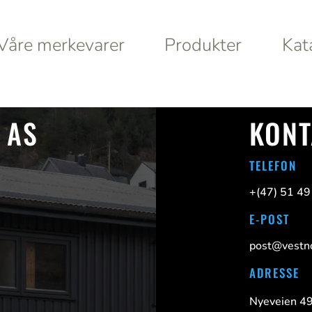
Våre merkevarer
Produkter
Kat
Våre merkevarer
Produkter
Kat
 AS
KONT
TELEFON
a
Haws
Da
+(47)
51 49
E-POST
Va
post@vestno
ADRESSE
S
Nyeveien 4